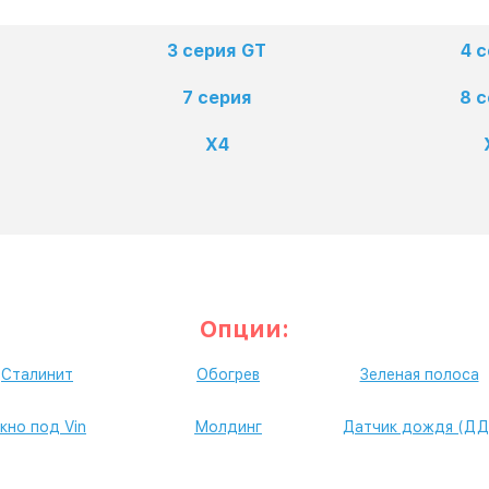
3 серия GT
4 
7 серия
8 
X4
Опции:
Сталинит
Обогрев
Зеленая полоса
кно под Vin
Молдинг
Датчик дождя (ДД