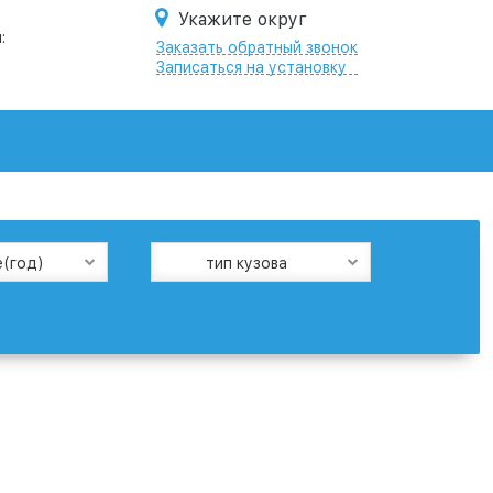
Укажите округ
:
Заказать обратный звонок
Записаться на установку
е(год)
тип кузова