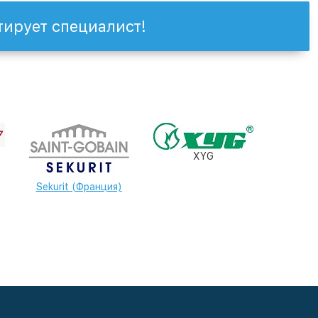
тирует специалист!
XYG
Sekurit (Франция)