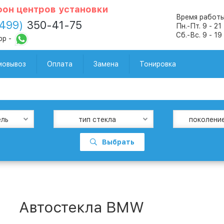
он центров установки
Время работы
(499)
350-41-75
Пн.-Пт. 9 - 21
Сб.-Вс. 9 - 19
pp -
мовывоз
Оплата
Замена
Тонировка
ель
тип стекла
поколени
Выбрать
Автостекла BMW