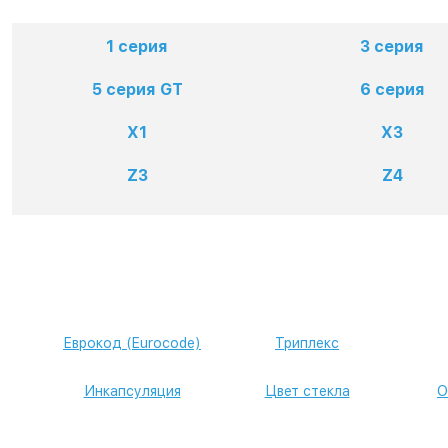
1 серия
3 серия
5 серия GT
6 серия
X1
X3
Z3
Z4
Еврокод (Eurocode)
Триплекс
Инкапсуляция
Цвет стекла
О