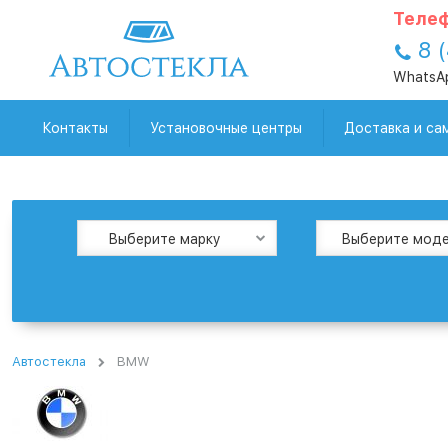
Телеф
8 
WhatsA
Контакты
Установочные центры
Доставка и са
Выберите марку
Выберите мод
Автостекла
BMW