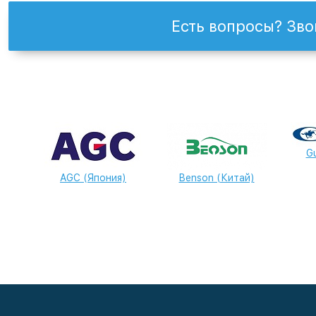
Есть вопросы? Зво
Gu
AGC (Япония)
Benson (Китай)