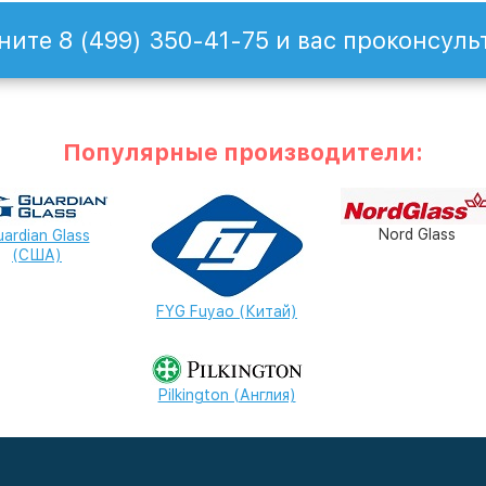
ните 8 (499) 350-41-75 и вас проконсуль
Популярные производители:
Nord Glass
ardian Glass
(США)
FYG Fuyao (Китай)
Pilkington (Англия)