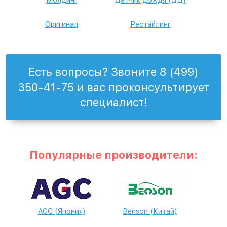
Молдинг
Датчик дождя (ДД)
Оригинал
Рестайлинг
Есть вопросы? Звоните 8 (499)
350-41-75 и вас проконсультирует
специалист!
Популярные производители:
AGC (Япония)
Benson (Китай)