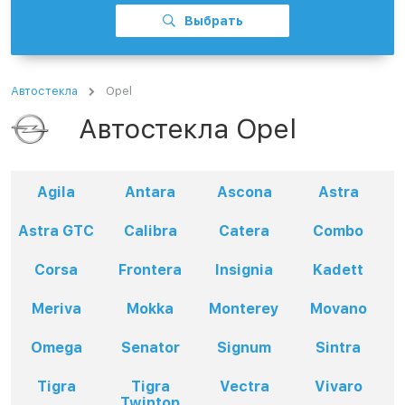
Выбрать
Автостекла
Opel
Автостекла Opel
Agila
Antara
Ascona
Astra
Astra GTC
Calibra
Catera
Combo
Corsa
Frontera
Insignia
Kadett
Meriva
Mokka
Monterey
Movano
Omega
Senator
Signum
Sintra
Tigra
Tigra
Vectra
Vivaro
Twintop