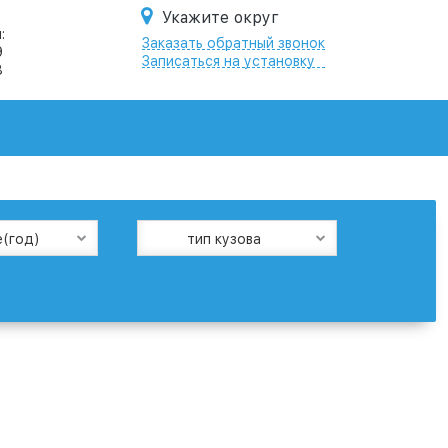
Укажите округ
:
Заказать обратный звонок
9
Записаться на установку
8
е(год)
тип кузова