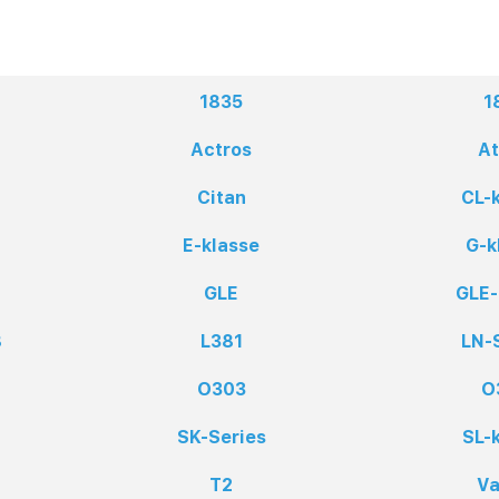
1835
1
Actros
A
Citan
CL-
E-klasse
G-k
GLE
GLE-
8
L381
LN-
O303
O
SK-Series
SL-
T2
V