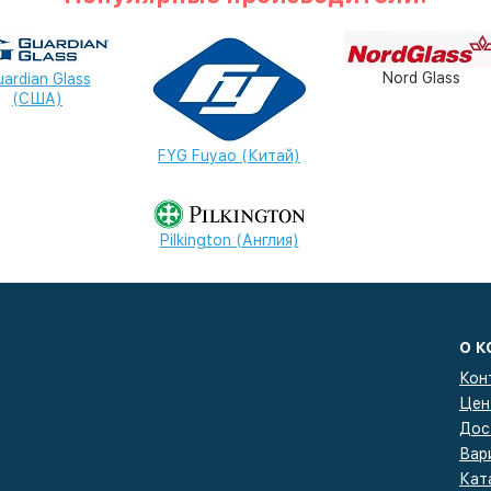
Nord Glass
ardian Glass
(США)
FYG Fuyao (Китай)
Pilkington (Англия)
О 
Кон
Цен
Дос
Вар
Кат