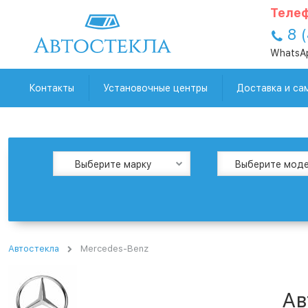
Телеф
8 
WhatsA
Контакты
Установочные центры
Доставка и са
Выберите марку
Выберите мод
Автостекла
Mercedes-Benz
Ав