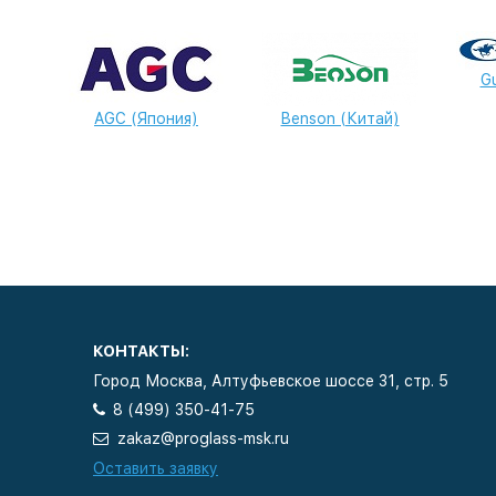
Gu
AGC (Япония)
Benson (Китай)
КОНТАКТЫ:
Город Москва, Алтуфьевское шоссе 31, стр. 5
8 (499) 350-41-75
zakaz@proglass-msk.ru
Оставить заявку