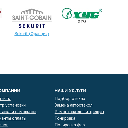
XYG
Sekurit (Франция)
КОМПАНИИ
НАШИ УСЛУГИ
такты
Подбор стекла
тр установки
Замена автостекол
тавка и самовывоз
Ремонт сколов и трещин
ианты оплаты
Тонировка
алог
Полировка фар