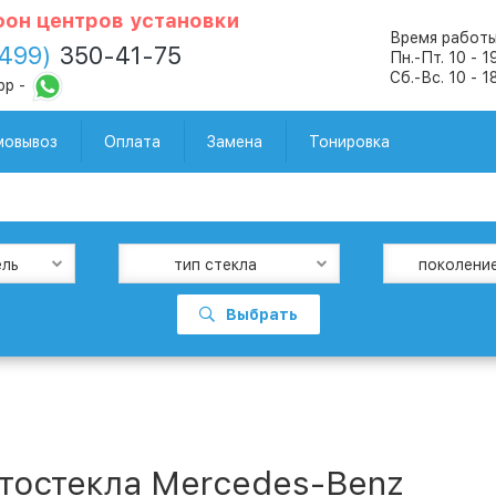
он центров установки
Время работы
(499)
350-41-75
Пн.-Пт. 10 - 1
Сб.-Вс. 10 - 1
pp -
мовывоз
Оплата
Замена
Тонировка
ель
тип стекла
поколени
Выбрать
тостекла Mercedes-Benz