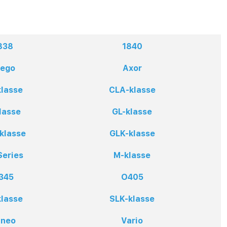
838
1840
tego
Axor
klasse
CLA-klasse
lasse
GL-klasse
klasse
GLK-klasse
Series
M-klasse
345
O405
klasse
SLK-klasse
aneo
Vario